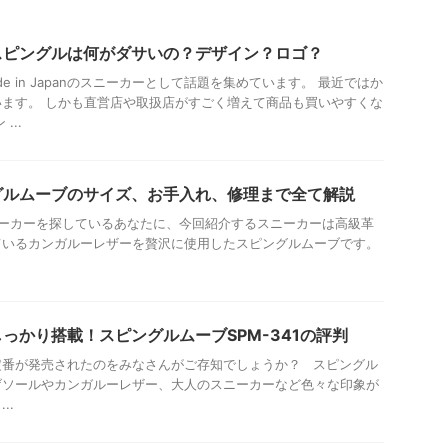
スピングルは何がダサいの？デザイン？ロゴ？
e in Japanのスニーカーとして話題を集めています。 最近ではか
ます。 しかも直営店や取扱店がすごく増えて商品も買いやすくな
...
グルムーブのサイズ、お手入れ、修理まで全て解説
nのスニーカーを探しているあなたに、今回紹介するスニーカーは高級革
ているカンガルーレザーを贅沢に使用したスピングルムーブです。
っかり搭載！スピングルムーブSPM-341の評判
定番が発売されたのをみなさんがご存知でしょうか？ スピングル
げソールやカンガルーレザー、大人のスニーカーなど色々な印象が
..