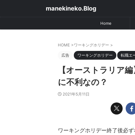
manekineko.Blog
Home
HOME
>
ワーキングホリデー
>
広告
ワーキングホリデー
転職エ
【オーストラリア編
に不利なの？
2021年5月11日
ワーキングホリデー終了後必ず