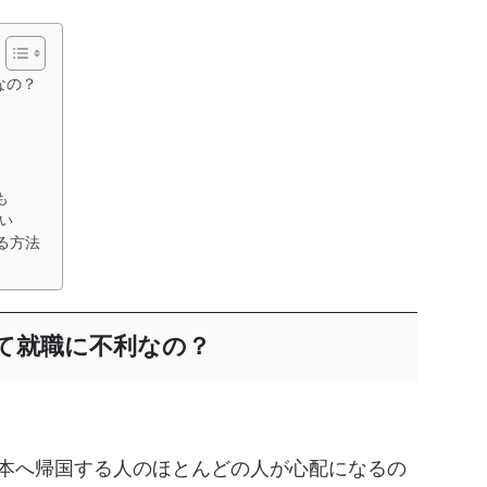
なの？
も
い
る方法
て就職に不利なの？
本へ帰国する人のほとんどの人が心配になるの