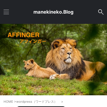
manekineko.Blog
HOME
>
wordpress（ワードプレス）
>