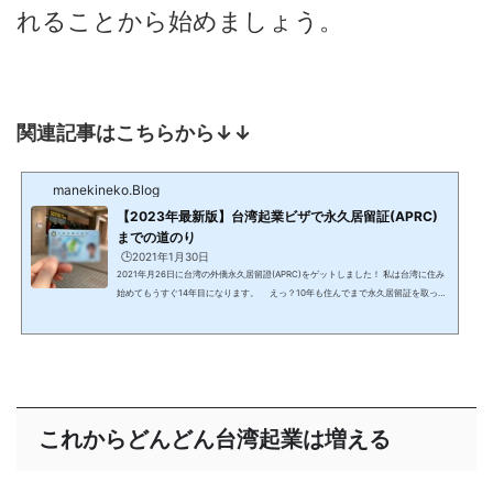
れることから始めましょう。
関連記事はこちらから↓↓
manekineko.Blog
【2023年最新版】台湾起業ビザで永久居留証(APRC)
までの道のり
🕒️2021年1月30日
2021年月26日に台湾の外僑永久居留證(APRC)をゲットしました！ 私は台湾に住み
始めてもうすぐ14年目になります。 えっ？10年も住んでまで永久居留証を取って
ないの？と思った方もいるかもしれません。 実は一回申請に失敗しています… なぜ
申請に失敗していたのかというと、年１８３日以上の滞在を間違って計算していた
からです。 2012年に台湾で起業して、いわゆる起業（ラオバン）ビザを取得し、台
湾で起業家として頑張ってきました。 外僑永久居留證を取るまでには山あり谷あり
でしたが、今回やっと...
これからどんどん台湾起業は増える