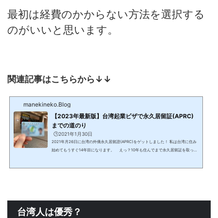
最初は経費のかからない方法を選択する
のがいいと思います。
関連記事はこちらから↓↓
manekineko.Blog
【2023年最新版】台湾起業ビザで永久居留証(APRC)
までの道のり
🕒️2021年1月30日
2021年月26日に台湾の外僑永久居留證(APRC)をゲットしました！ 私は台湾に住み
始めてもうすぐ14年目になります。 えっ？10年も住んでまで永久居留証を取って
ないの？と思った方もいるかもしれません。 実は一回申請に失敗しています… なぜ
申請に失敗していたのかというと、年１８３日以上の滞在を間違って計算していた
からです。 2012年に台湾で起業して、いわゆる起業（ラオバン）ビザを取得し、台
湾で起業家として頑張ってきました。 外僑永久居留證を取るまでには山あり谷あり
でしたが、今回やっと...
台湾人は優秀？