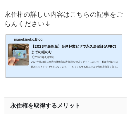
永住権の詳しい内容はこちらの記事をご
らんください↓
manekineko.Blog
【2023年最新版】台湾起業ビザで永久居留証(APRC)
までの道のり
🕒️2021年1月30日
2021年月26日に台湾の外僑永久居留證(APRC)をゲットしました！ 私は台湾に住み
始めてもうすぐ14年目になります。 えっ？10年も住んでまで永久居留証を取って
ないの？と思った方もいるかもしれません。 実は一回申請に失敗しています… なぜ
申請に失敗していたのかというと、年１８３日以上の滞在を間違って計算していた
からです。 2012年に台湾で起業して、いわゆる起業（ラオバン）ビザを取得し、台
湾で起業家として頑張ってきました。 外僑永久居留證を取るまでには山あり谷あり
でしたが、今回やっと...
永住権を取得するメリット