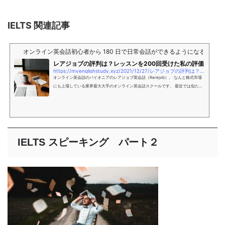
IELTS 関連記事
オンライン英会話初心者から 180 日で日常会話ができるようになる練習法
レアジョブの評判は？レッスンを200回受けた私の評価
https://myenglishstudy.xyz/2021/12/27/レアジョブの評判は？レッスンを200回受けた/
オンライン英会話のパイオニアのレアジョブ英会話（Rarejob）。 なんと株式市場
にも上場している業界最大大手のオンライン英会話スクールです。 最近では似たよ
うな英会話スクールが出来てどれがいいのか迷
IELTS スピーキング パート２