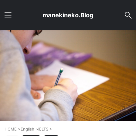
manekineko.Blog
HOME
>
English
>
IELTS
>